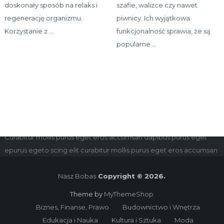
doskonały sposób na relaks i
szafie, walizce czy nawet
regenerację organizmu.
piwnicy. Ich wyjątkowa
Korzystanie z …
funkcjonalność sprawia, że są
popularne …
Disclaimer
for dolor sit amet, consectetur adipiscing elit.
Curabitur mollis purus eget eros accumsan dapibus purus eget
epurus egeto scing elit curabitur mollis purus eget eros accumsan
Nasz Bobas
Copyright © 2026.
Theme by
MyThemeShop
Biznes, Finanse, Prawo
Budownictwo i Wnętrza
Edukacja i Nauka
Kultura i Sztuka
Moda