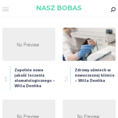
NASZ BOBAS
Zupełnie nowa
Zdrowy uśmiech w
jakość leczenia
nowoczesnej klinice
1
2
stomatologicznego –
– Willa Dentika
Willa Dentika