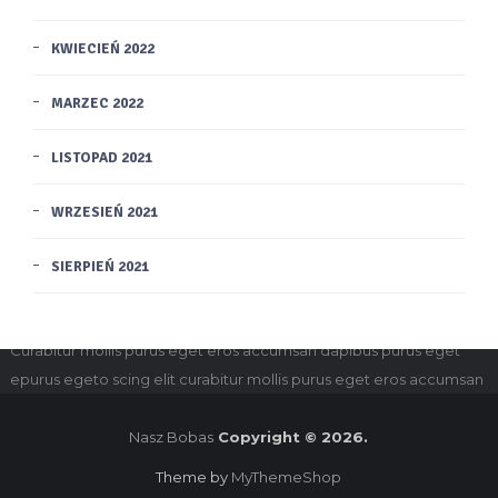
KWIECIEŃ 2022
MARZEC 2022
LISTOPAD 2021
WRZESIEŃ 2021
SIERPIEŃ 2021
Disclaimer
for dolor sit amet, consectetur adipiscing elit.
Curabitur mollis purus eget eros accumsan dapibus purus eget
epurus egeto scing elit curabitur mollis purus eget eros accumsan
Nasz Bobas
Copyright © 2026.
Theme by
MyThemeShop