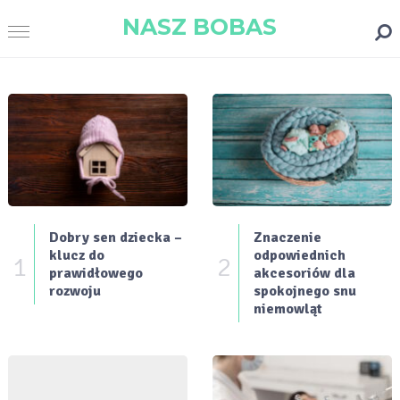
NASZ BOBAS
Dobry sen dziecka –
Znaczenie
klucz do
odpowiednich
1
2
prawidłowego
akcesoriów dla
rozwoju
spokojnego snu
niemowląt