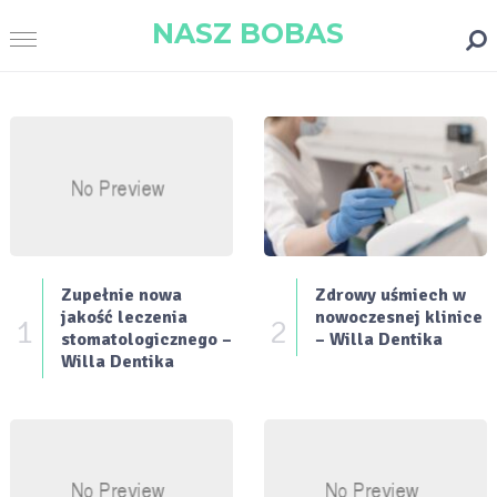
NASZ BOBAS
Zupełnie nowa
Zdrowy uśmiech w
jakość leczenia
nowoczesnej klinice
1
2
stomatologicznego –
– Willa Dentika
Willa Dentika