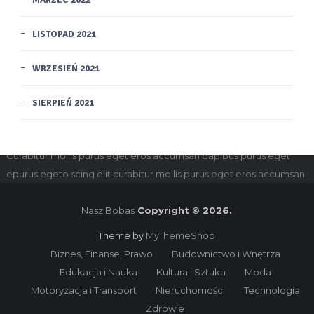
LISTOPAD 2021
WRZESIEŃ 2021
SIERPIEŃ 2021
Disclaimer
for dolor sit amet, consectetur adipiscing elit.
Curabitur mollis purus eget eros accumsan dapibus purus eget
epurus egeto scing elit curabitur mollis purus eget eros accumsan
Nasz Bobas
Copyright © 2026.
Theme by
MyThemeShop
Biznes, Finanse, Prawo
Budownictwo i Wnętrza
Edukacja i Nauka
Kultura i Sztuka
Moda
Motoryzacja i Transport
Nieruchomości
Technologia
Zdrowie