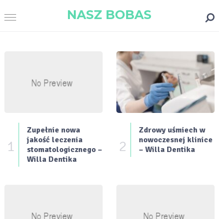
NASZ BOBAS
Zupełnie nowa
Zdrowy uśmiech w
jakość leczenia
nowoczesnej klinice
1
2
stomatologicznego –
– Willa Dentika
Willa Dentika